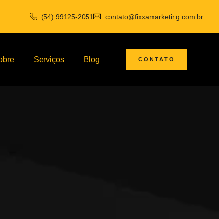
(54) 99125-2051
contato@fixxamarketing.com.br
obre
Serviços
Blog
CONTATO