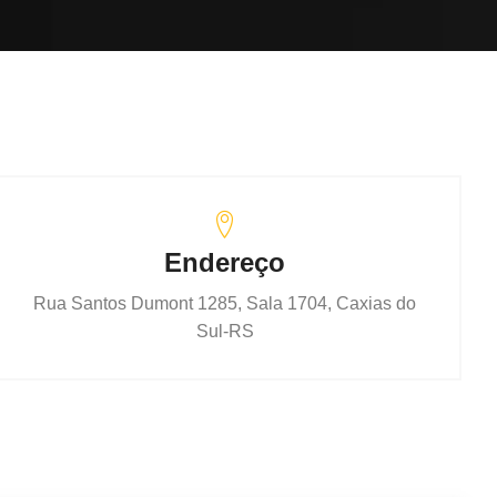
Endereço
Rua Santos Dumont 1285, Sala 1704, Caxias do
Sul-RS