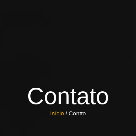
Contato
Início
/ Contto