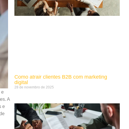
Como atrair clientes B2B com marketing
digital
28 de novembro de 2025
 e
es. A
s e
 de