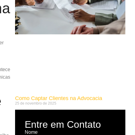
na
er
ntece
nicas
e
Como Captar Clientes na Advocacia​
25 de novembro de 2025
Entre em Contato
Nome