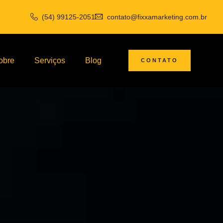
(54) 99125-2051
contato@fixxamarketing.com.br
obre
Serviços
Blog
CONTATO