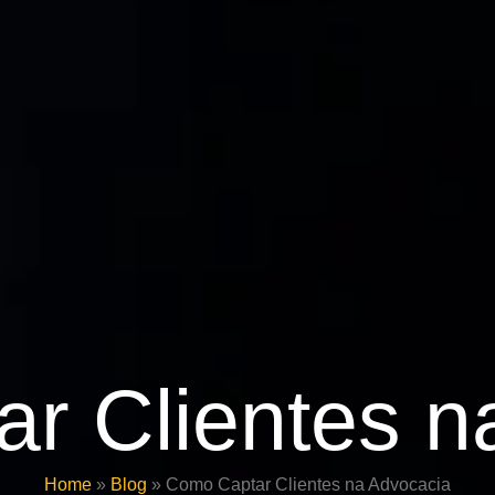
r Clientes na
Home
»
Blog
»
Como Captar Clientes na Advocacia​